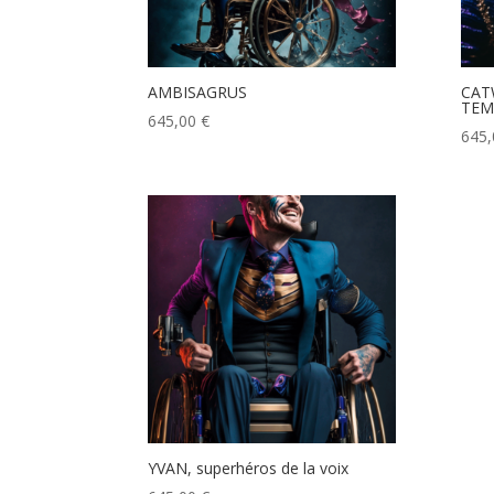
AMBISAGRUS
CAT
TEM
645,00
€
645
YVAN, superhéros de la voix