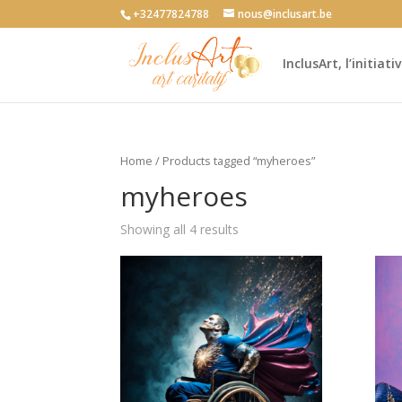
+32477824788
nous@inclusart.be
InclusArt, l’initia
Home
/ Products tagged “myheroes”
myheroes
Showing all 4 results