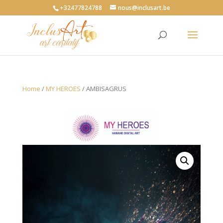
+32477824788
nous@inclusart.be
Home
/
MY HEROES
/ AMBISAGRUS